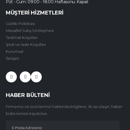
Pzt - Cum: 09:00 - 18:00 Haftasonu: Kapalı
MÜŞTERİ HİZMETLERİ
Gizlilik Politikası
Mesafeli Satış Sözleşmesi
Teslimat Koşulları
İptal ve İade Koşulları
Kurumsal
İletişim
HABER BÜLTENİ
Firmamız ve ürünlerimiz hakkında bilgilere, ilk siz ulaşın, haber
bültenimize kaydolun.