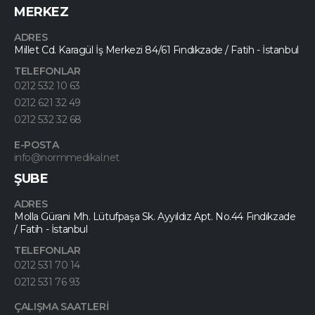
MERKEZ
ADRES
Millet Cd. Karagül İş Merkezi 84/61 Fındıkzade / Fatih - İstanbul
TELEFONLAR
0212 532 10 63
0212 621 32 49
0212 532 32 68
E-POSTA
info@normmedikal.net
ŞUBE
ADRES
Molla Gürani Mh. Lütufpaşa Sk. Ayyıldız Apt. No.44 Fındıkzade
/ Fatih - İstanbul
TELEFONLAR
0212 531 70 14
0212 531 76 93
ÇALIŞMA SAATLERİ