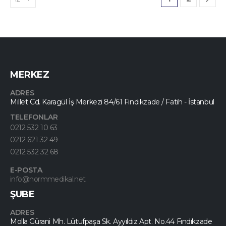
MERKEZ
ADRES
Millet Cd. Karagül İş Merkezi 84/61 Fındıkzade / Fatih - İstanbul
TELEFONLAR
0212 532 10 63
0212 621 32 49
0212 532 32 68
E-POSTA
info@normmedikal.net
ŞUBE
ADRES
Molla Gürani Mh. Lütufpaşa Sk. Ayyıldız Apt. No.44 Fındıkzade