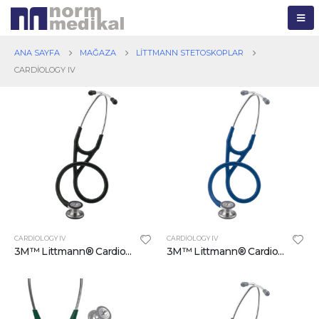
ANA SAYFA
MAĞAZA
LITTMANN STETOSKOPLAR
CARDIOLOGY IV
CARDIOLOGY IV
CARDIOLOGY IV
3M™ Littmann® Cardiology IV™ Stetoskop 6152, 69 inç, Siyah Hortum
3M™ Littmann® Cardiology IV™ Stetoskop 6154, 69 inç Lacivert Hortum