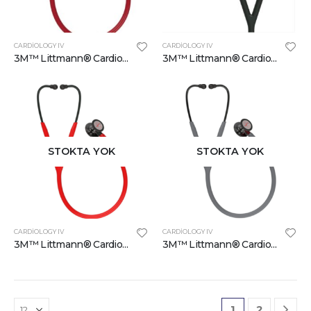
CARDIOLOGY IV
CARDIOLOGY IV
3M™ Littmann® Cardiology IV™ Stetoskop 6176, 69 inç, Bordo&Şampanya
3M™ Littmann® Cardiology IV™ Stetoskop 6179, 69 inç, Siyah&Şampanya
STOKTA YOK
STOKTA YOK
CARDIOLOGY IV
CARDIOLOGY IV
3M™ Littmann® Cardiology IV™ Stetoskop 6182 , Sınırlı Üretim, Yüksek Cilalı Duman Göğüs Parçası, Kırmızı Renk Boru, 27 inç, 3/CS
3M™ Littmann® Cardiology IV™ Stetoskop 6183, Sınırlı Üretim, Yüksek Cilalı Duman Göğüs Parçası, Gri Renk Boru, 27 inç
1
2