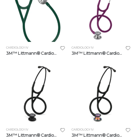
CARDIOLOGY IV
CARDIOLOGY IV
3M™ Littmann® Cardiology IV™ Stetoskop 6155, 69 inç Avcı yeşil Hortum
3M™ Littmann® Cardiology IV™ Stetoskop 6156, 69 inç, Mürdüm Hortum
CARDIOLOGY IV
CARDIOLOGY IV
3M™ Littmann® Cardiology IV™ Stetoskop 6163, Siyah Yüzey Dinleme Çanı, Kök ve Kulaklık, 27 inç, Siyah Hortum
3M™ Littmann® Cardiology IV™ Stetoskop 6165, Gökkuşağı Yüzey Dinleme Çanı, Siyah Kök ve Kulaklık, 27 inç, Siyah Hortum