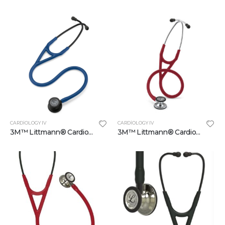
CARDIOLOGY IV
CARDIOLOGY IV
3M™ Littmann® Cardiology IV™ Stetoskop 6168, Siyah yüzey lacivert hortum
3M™ Littmann® Cardiology IV™ Stetoskop 6170, Yansıyan Parlak Yüzey Dinleme Çanı ve Kök, Paslanmaz Kulaklık, 27 inç, Bordo, 27 inç, Yansıyan Parlak Yüzey Dinleme Çanı ve Kök, Paslanmaz Kulaklık, Bordo Hortum