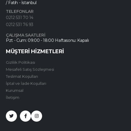
/ Fatih - İstanbul
TELEFONLAR
0212 531 70 14
0212 531 76 93
ÇALIŞMA SAATLERİ
Pzt - Cum: 09:00 - 18:00 Haftasonu: Kapalı
MÜŞTERİ HİZMETLERİ
Gizlilik Politikası
Mesafeli Satış Sözleşmesi
Teslimat Koşulları
İptal ve İade Koşulları
Kurumsal
İletişim