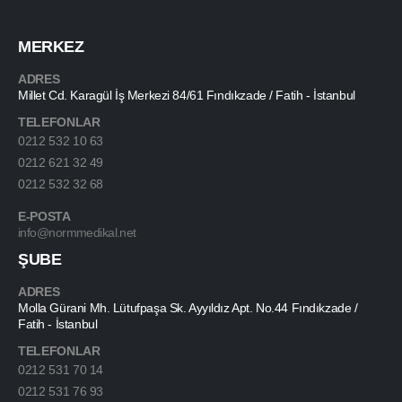
MERKEZ
ADRES
Millet Cd. Karagül İş Merkezi 84/61 Fındıkzade / Fatih - İstanbul
TELEFONLAR
0212 532 10 63
0212 621 32 49
0212 532 32 68
E-POSTA
info@normmedikal.net
ŞUBE
ADRES
Molla Gürani Mh. Lütufpaşa Sk. Ayyıldız Apt. No.44 Fındıkzade /
Fatih - İstanbul
TELEFONLAR
0212 531 70 14
0212 531 76 93